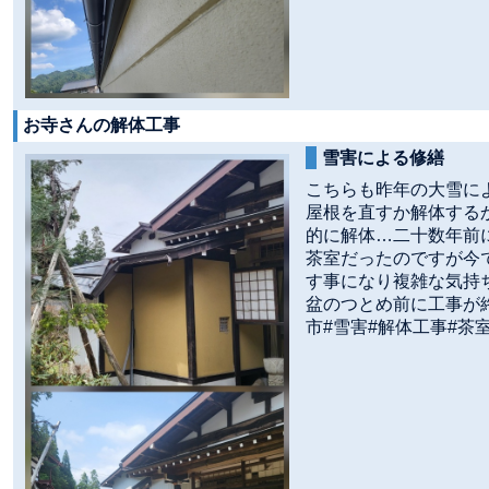
お寺さんの解体工事
雪害による修繕
こちらも昨年の大雪に
屋根を直すか解体する
的に解体…二十数年前
茶室だったのですが今
す事になり複雑な気持
盆のつとめ前に工事が
市#雪害#解体工事#茶