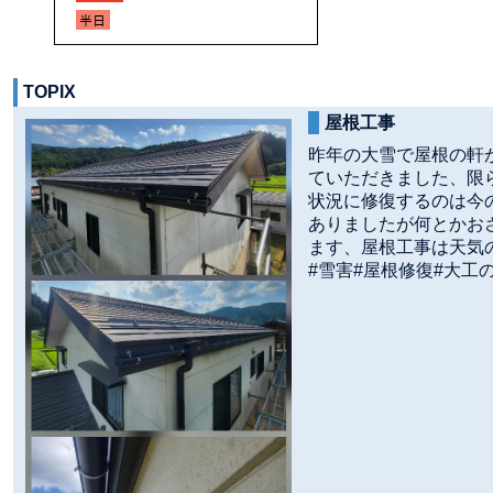
TOPIX
屋根工事
昨年の大雪で屋根の軒
ていただきました、限
状況に修復するのは今
ありましたが何とかお
ます、屋根工事は天気
#雪害#屋根修復#大工