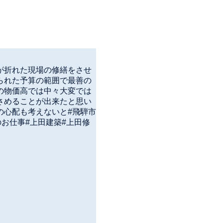
が折れた現場の修繕をさせ
られた予算の範囲で最善の
の物価高では中々大変では
さめることが出来たと思い
の心配も考えないと#飛騨市
のお仕事#上田建築#上田修