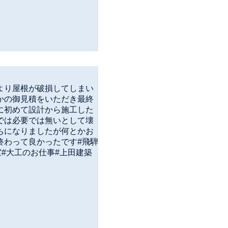
より屋根が破損してしまい
かの御見積をいただき最終
に初めて設計から施工した
では必要では無いとして壊
ちになりましたが何とかお
終わって良かったです#飛騨
室#大工のお仕事#上田建築